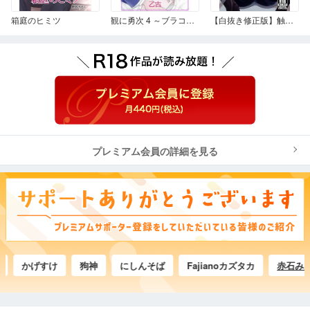
箱庭のヒミツ
観に勇次 4 ～ブラコンリーマンのウソだろ!?恋愛～
【白抜き修正版】触手[番い適性検査報告書]
プレミアム会員の詳細を見る
かげすけ
狗神
にしんそば
Fajianoカズタカ
赤石みあ