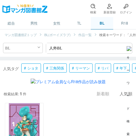
検索
新規登録
ログイン
総合
男性
女性
TL
BL
R18
マンガ図書館Zトップ
BL(ボーイズラブ)
作品一覧
検索キーワード：「人外
ショタ
三角関係
リーマン
リバ
年下
人気タグ
1
検索結果:
件
新着順
人気順