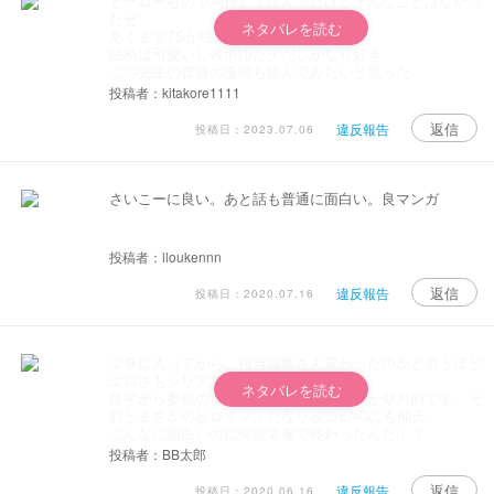
ヒーローもので期待して読んでたけどそんなことはなかっ
たぜ
ネタバレを読む
あくまでTSが性癖という人用の漫画
絵柄は可愛いし表情ゆたかだしかなり好き
この先生の普通の漫画も読んでみたいと思った
投稿者：kitakore1111
返信
違反報告
投稿日：2023.07.06
さいこーに良い。あと話も普通に面白い。良マンガ
投稿者：lloukennn
返信
違反報告
投稿日：2020.07.16
２巻に入ってから、担当編集さん変わったのかと思うほど
エロさもシリアスさもUP!
ネタバレを読む
後半から参戦の帝国ロリ皇女（両性体）が魅力的です。そ
れとまさかのヒロインふたなり改造ENDにも仰天。
こんなに面白いのに何故２巻で終わったんだ！？
投稿者：BB太郎
返信
違反報告
投稿日：2020.06.16