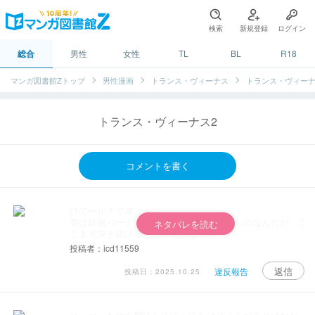
検索
新規登録
ログイン
総合
男性
女性
TL
BL
R18
マンガ図書館Zトップ
男性漫画
トランス・ヴィーナス
トランス・ヴィーナ
トランス・ヴィーナス2
コメントを書く
ひでーオチで草
要は鉄腕バーディーをエロにしたようなものなんだが、こ
ネタバレを読む
こまで突き抜けると笑うしかない
投稿者：icd11559
返信
違反報告
投稿日：2025.10.25