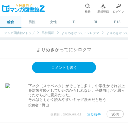
検索
新規登録
ログイン
総合
男性
女性
TL
BL
R18
マンガ図書館Zトップ
男性漫画
よりぬきかってにシロクマ
よりぬきかっ
よりぬきかってにシロクマ
コメントを書く
下ネタ（スケベネタ）がそこそこ多く、中学生かそれ以上
を対象年齢としていたのかもしれない。子供向けだと思っ
てたから少し意外だった。
それはともかく読みやすいギャグ漫画だと思う
投稿者：野山
返信
違反報告
投稿日：2020.08.02