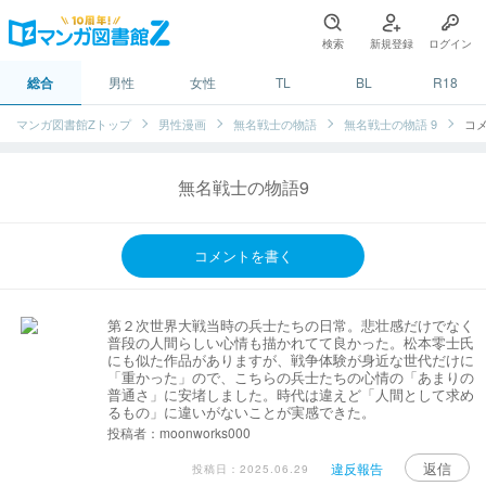
検索
新規登録
ログイン
総合
男性
女性
TL
BL
R18
マンガ図書館Zトップ
男性漫画
無名戦士の物語
無名戦士の物語 9
コ
無名戦士の物語9
コメントを書く
第２次世界大戦当時の兵士たちの日常。悲壮感だけでなく
普段の人間らしい心情も描かれてて良かった。松本零士氏
にも似た作品がありますが、戦争体験が身近な世代だけに
「重かった」ので、こちらの兵士たちの心情の「あまりの
普通さ」に安堵しました。時代は違えど「人間として求め
るもの」に違いがないことが実感できた。
投稿者：moonworks000
返信
違反報告
投稿日：2025.06.29