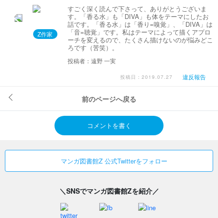
すごく深く読んで下さって、ありがとうございま
す。「香る水」も「DIVA」も体をテーマにしたお
話です。「香る水」は「香り=嗅覚」、「DIVA」は
「音=聴覚」です。私はテーマによって描くアプロ
Z作家
ーチを変えるので、たくさん描けないのが悩みどこ
ろです（苦笑）。
投稿者：遠野 一実
違反報告
投稿日：2019.07.27
前のページへ戻る
コメントを書く
マンガ図書館Z 公式Twitterをフォロー
＼SNSでマンガ図書館Zを紹介／