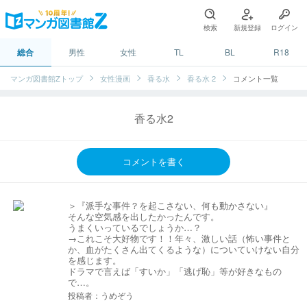
検索
新規登録
ログイン
総合
男性
女性
TL
BL
R18
マンガ図書館Zトップ
女性漫画
香る水
香る水 2
コメント一覧
香る水2
コメントを書く
＞『派手な事件？を起こさない、何も動かさない』
そんな空気感を出したかったんです。
うまくいっているでしょうか…？
→これこそ大好物です！！年々、激しい話（怖い事件と
か、血がたくさん出てくるような）についていけない自分
を感じます。
ドラマで言えば「すいか」「逃げ恥」等が好きなもの
で…。
投稿者：うめぞう