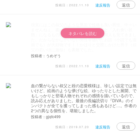
返信
違反報告
投稿日：2022.11.10
現実にはこの叔父のような男前で性格も良い男性、中々い
ませんねぇ。書いてあるように男前ですと「入れ食い状
ネタバレを読む
態」になるものだから、たらしこむ人を何人も見てきまし
た。だからなかなかいない男性を描いたお話（小説でも漫
画でも）が大好物です！！かほりと交際しかけた男子（叔
父の若い頃に激似）も素敵でした。
投稿者：うめぞう
返信
違反報告
投稿日：2022.11.10
血の繋がらない叔父と姪の恋愛模様は、珍しい設定では無
いけど、絵画のような儚げな絵、ゆったりとした展開、で
もしっかりと登場人物それぞれの感情を描いているので、
読み応えがありました。最後の長編読切り『DIVA』のイ
ンパクトが全てを攫ってしまった感もあるけど…。作者の
2つの異なる個性を、堪能しました。
投稿者：gjqfc499
返信
違反報告
投稿日：2019.07.20