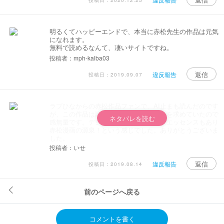
投稿日：2020.12.25
明るくてハッピーエンドで、本当に赤松先生の作品は元気
になれます。
無料で読めるなんて、凄いサイトですね。
投稿者：mph-kalba03
返信
違反報告
投稿日：2019.09.07
ラブひなからの赤松作品ファンで、AI止まも読んだのです
が、この作品は読めておらずずっと機会を求めていたので
ネタバレを読む
感無量です。デジタル機器や魔法などのエッセンスもあり
赤松漫画の源泉！という感じでした。ありがとうございま
した。
投稿者：いせ
返信
違反報告
投稿日：2019.08.14
前のページへ戻る
コメントを書く