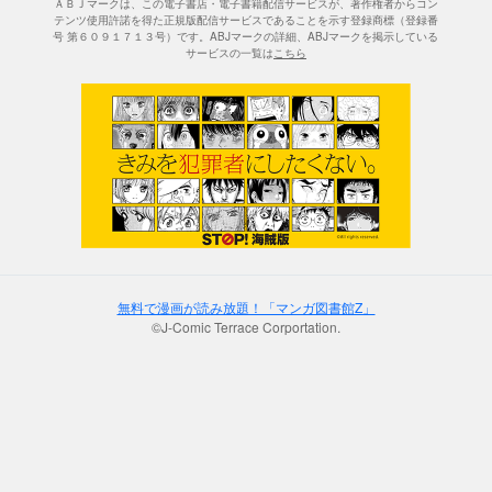
ＡＢＪマークは、この電子書店・電子書籍配信サービスが、著作権者からコン
テンツ使用許諾を得た正規版配信サービスであることを示す登録商標（登録番
号 第６０９１７１３号）です。ABJマークの詳細、ABJマークを掲示している
サービスの一覧は
こちら
無料で漫画が読み放題！「マンガ図書館Z」
©J-Comic Terrace Corportation.