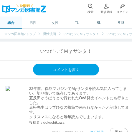
検索
新規登録
ログイン
総合
男性
女性
TL
BL
R18
マンガ図書館Zトップ
男性漫画
いつだってＭｙサンタ！
いつだってＭｙ
いつだってＭｙサンタ！
コメントを書く
22年前。偶然マガジンでMyサンタを読み気に入ってしま
い、切り抜いて保存してあります。
五反田ゆうぽうとで行われたOVA発売イベントにも行きま
した。
赤松先生はラブひなの執筆で来られなかったと記憶してま
す。
クリスマスになると毎年読んでしまいます。
投稿者：dokuchikuwa
返信
違反報告