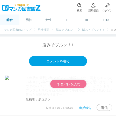
検索
新規登録
ログイン
総合
男性
女性
TL
BL
R18
マンガ図書館Zトップ
男性漫画
脳みそプルン！
脳みそプルン！ 1
コ
脳みそプルン！1
コメントを書く
90年代の週刊少年マガジンで連載してた、萌えもエロもな
い本当に少年のためのギャグマンガだったと思います、エ
ネタバレを読む
ヴァのパロディらしき巨大ロボのコクピットがエントリー
プラグとLCLならぬお風呂場で半身浴だったのに死ぬほど
笑った記憶がありますw
投稿者：ポコポン
返信
違反報告
投稿日：2026.02.20