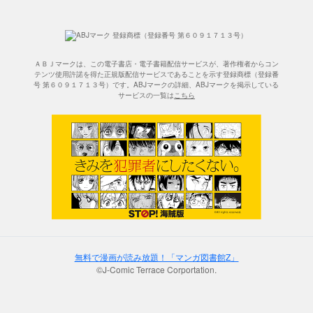
ＡＢＪマークは、この電子書店・電子書籍配信サービスが、著作権者からコン
テンツ使用許諾を得た正規版配信サービスであることを示す登録商標（登録番
号 第６０９１７１３号）です。ABJマークの詳細、ABJマークを掲示している
サービスの一覧は
こちら
無料で漫画が読み放題！「マンガ図書館Z」
©J-Comic Terrace Corportation.