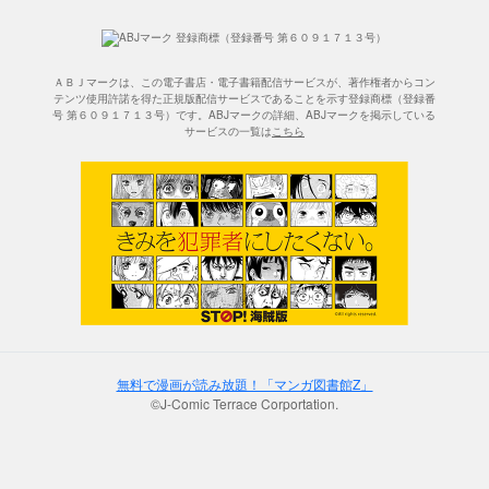
ＡＢＪマークは、この電子書店・電子書籍配信サービスが、著作権者からコン
テンツ使用許諾を得た正規版配信サービスであることを示す登録商標（登録番
号 第６０９１７１３号）です。ABJマークの詳細、ABJマークを掲示している
サービスの一覧は
こちら
無料で漫画が読み放題！「マンガ図書館Z」
©J-Comic Terrace Corportation.