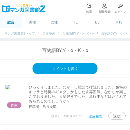
検索
新規登録
ログイン
総合
男性
女性
TL
BL
R18
マンガ図書館Zトップ
男性漫画
百物語BY.Y・o・K・o
百物語BY.Y・o・K・
百物語BY.Y・o・K・o
コメントを書く
びっくりしました。むかーし雑誌で拝読しました。独特の
キャラと時折のギャグ、かもしだす雰囲気、なかなか楽し
んでおりました。大変好きでした。単行本などはだされて
おられるのでしょうか？
作家
投稿者：島長次郎
返信
違反報告
投稿日：2019.03.06