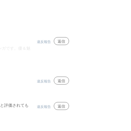
返信
違反報告
ンガです。優＆魅
返信
違反報告
っと評価されても
返信
違反報告