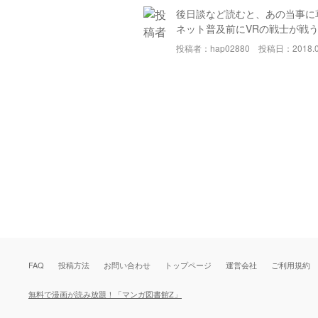
後日談など読むと、あの当事に
ネット普及前にVRの戦士が戦
投稿者：hap02880
投稿日：2018.0
FAQ
投稿方法
お問い合わせ
トップページ
運営会社
ご利用規約
無料で漫画が読み放題！「マンガ図書館Z」