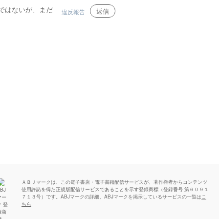
ではないが、まだ
返信
違反報告
ＡＢＪマークは、この電子書店・電子書籍配信サービスが、著作権者からコンテンツ
使用許諾を得た正規版配信サービスであることを示す登録商標（登録番号 第６０９１
７１３号）です。ABJマークの詳細、ABJマークを掲示しているサービスの一覧は
こ
ちら