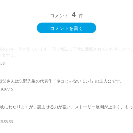
4
コメント
件
コメントを書く
魅衣のキャラが出ています。同じ雑誌に同時に連載されていたギャグマ
いますよ。
.06
叔父さんは矢野先生の代表作「ネコじゃないモン!」の主人公です。
.07.15
多岐にわたりますが、読ませる力が強い。スト一リー展開が上手く、も
.06.08