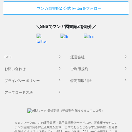
マンガ図書館Z 公式Twitterをフォロー
＼SNSでマンガ図書館Zを紹介／
FAQ
運営会社
お問い合わせ
ご利用規約
プライバシーポリシー
特定商取引法
アップロード方法
ＡＢＪマークは、この電子書店・電子書籍配信サービスが、著作権者からコン
テンツ使用許諾を得た正規版配信サービスであることを示す登録商標（登録番
号 第６０９１７１３号）です。ABJマークの詳細、ABJマークを掲示している