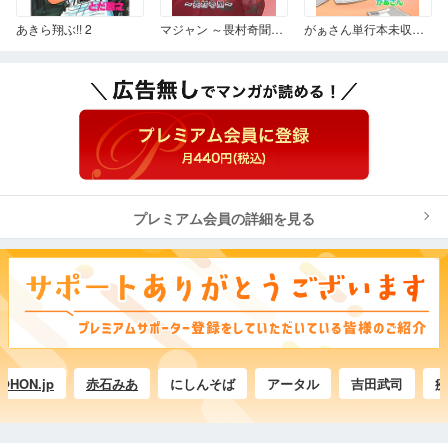
あきら翔ぶ!! 2
マジャン ～畏村奇聞～ 1
がぁさん単行本未収録作品集
プレミアム会員の詳細を見る
.jp
赤石みあ
にしんそば
アータル
吉田武司
疾風怒