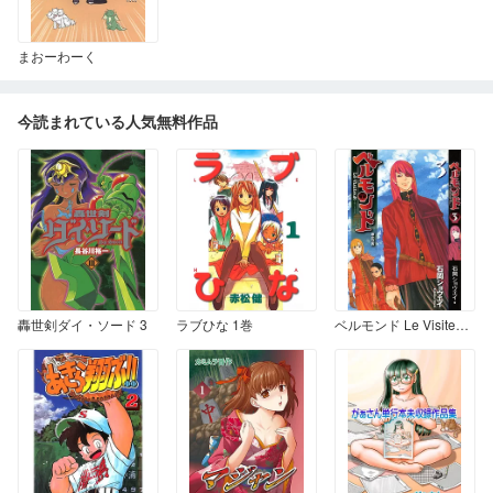
まおーわーく
今読まれている人気無料作品
轟世剣ダイ・ソード 3
ラブひな 1巻
ベルモンド Le VisiteuR ～旅立つ男～