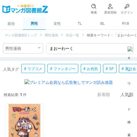
検索
新規登録
ログイン
総合
男性
女性
TL
BL
R18
マンガ図書館Zトップ
男性漫画
作品一覧
検索キーワード：「まおーわー
ラブコメ
ファンタジー
お色気
SF
裏社会
人気タグ
1
検索結果:
件
新着順
人気順