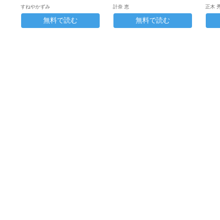
すねやかずみ
計奈 恵
正木 
無料で読む
無料で読む