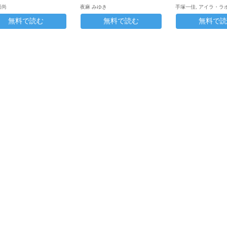
造
秀尚
夜麻 みゆき
手塚一佳, アイラ・ラ
無料で読む
無料で読む
無料で読