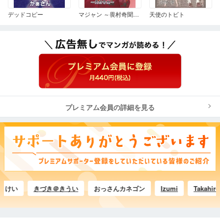
デッドコピー
マジャン ～畏村奇聞～ 1
天使のトビト
プレミアム会員の詳細を見る
い
きづき＠きうい
おっさんカネゴン
Izumi
Takahiro.Ma