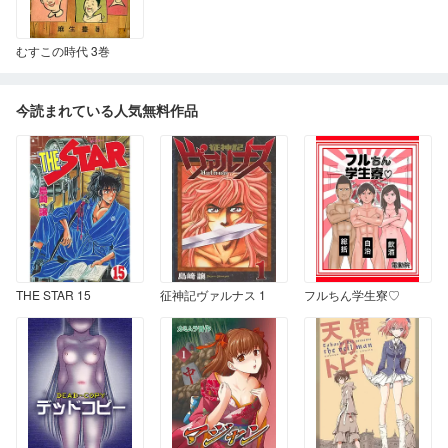
むすこの時代 3巻
今読まれている人気無料作品
THE STAR 15
征神記ヴァルナス 1
フルちん学生寮♡