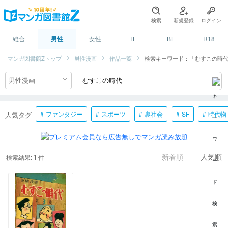
検索
新規登録
ログイン
総合
男性
女性
TL
BL
R18
マンガ図書館Zトップ
男性漫画
作品一覧
検索キーワード：「むすこの時
ファンタジー
スポーツ
裏社会
SF
時代物
人気タグ
1
検索結果:
件
新着順
人気順