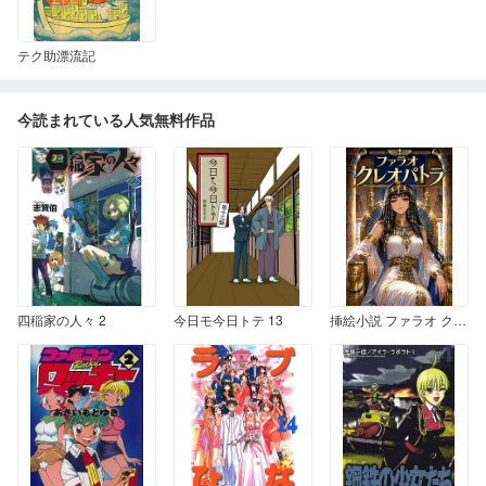
テク助漂流記
今読まれている人気無料作品
四稲家の人々 2
今日モ今日トテ 13
挿絵小説 ファラオ クレオパトラ 第一話 即位の儀 01