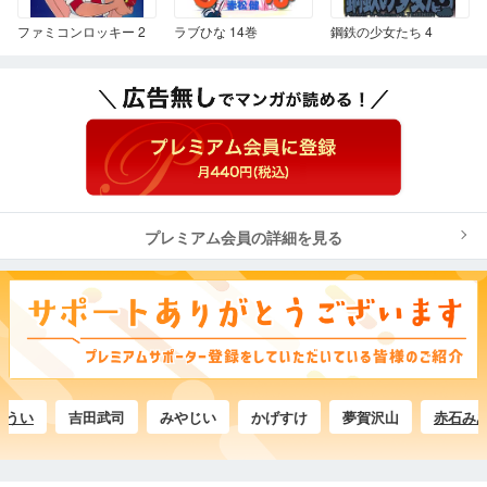
ファミコンロッキー 2
ラブひな 14巻
鋼鉄の少女たち 4
プレミアム会員の詳細を見る
い
吉田武司
みやじい
かげすけ
夢賀沢山
赤石みあ