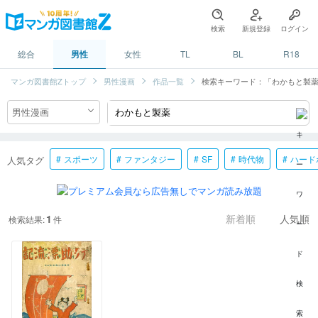
検索
新規登録
ログイン
総合
男性
女性
TL
BL
R18
マンガ図書館Zトップ
男性漫画
作品一覧
検索キーワード：「わかもと製
スポーツ
ファンタジー
SF
時代物
ハード
人気タグ
1
検索結果:
件
新着順
人気順