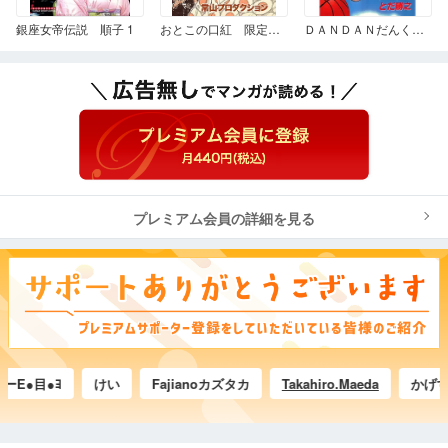
銀座女帝伝説 順子 1
おとこの口紅 限定公開版
ＤＡＮＤＡＮだんく！ 2
プレミアム会員の詳細を見る
●目●ﾖ
けい
Fajianoカズタカ
Takahiro.Maeda
かげすけ