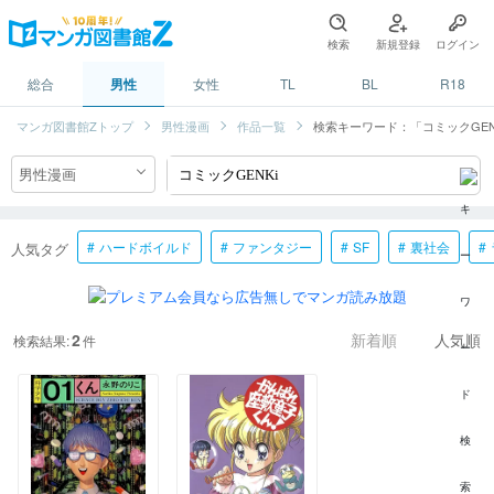
検索
新規登録
ログイン
総合
男性
女性
TL
BL
R18
マンガ図書館Zトップ
男性漫画
作品一覧
検索キーワード：「コミックGEN
ハードボイルド
ファンタジー
SF
裏社会
人気タグ
2
検索結果:
件
新着順
人気順