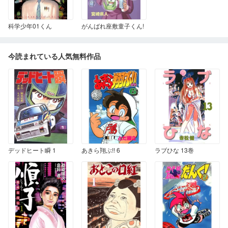
科学少年01くん
がんばれ座敷童子くん!
今読まれている人気無料作品
デッドヒート瞬 1
あきら翔ぶ!! 6
ラブひな 13巻