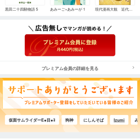
黒田二十四騎物語 5
あみーご×あみーが 1
現代漫画大観 近代日本漫画集
プレミアム会員の詳細を見る
仮面サムライダーE●目●ﾖ
狗神
にしんそば
Izumi
みやじ