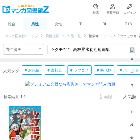
検索
新規登録
ログイン
総合
男性
女性
TL
BL
R18
マンガ図書館Zトップ
男性漫画
作品一覧
検索キーワード：「ツクモツキ -
お色気
裏社会
ラブコメ
時代物
ハードボ
人気タグ
1
検索結果:
件
新着順
人気順