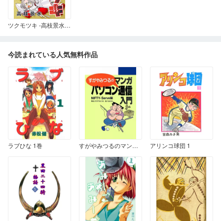
ツクモツキ -高枝景水初期短編集-
今読まれている人気無料作品
ラブひな 1巻
すがやみつるのマンガパソコン通信入門 NIFTY-Serve編
アリンコ球団 1