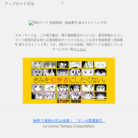
アップロード方法
ＡＢＪマークは、この電子書店・電子書籍配信サービスが、著作権者からコン
テンツ使用許諾を得た正規版配信サービスであることを示す登録商標（登録番
号 第６０９１７１３号）です。ABJマークの詳細、ABJマークを掲示している
サービスの一覧は
こちら
無料で漫画が読み放題！「マンガ図書館Z」
©J-Comic Terrace Corportation.