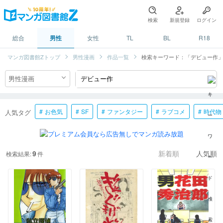
検索
新規登録
ログイン
総合
男性
女性
TL
BL
R18
マンガ図書館Zトップ
男性漫画
作品一覧
検索キーワード：「デビュー作
お色気
SF
ファンタジー
ラブコメ
時代物
人気タグ
9
検索結果:
件
新着順
人気順