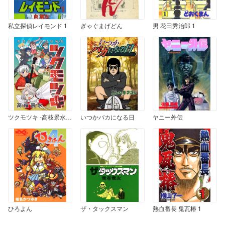
私立探偵レイモンド 1
ぎゃぐまげどん
男 花田秀治郎 1
ツクモツキ -高枝景水初期短編集-
いつかバカになる日
ヤニー外伝
ひろよん
ザ・タックスマン
熱血番長 鬼瓦椿 1