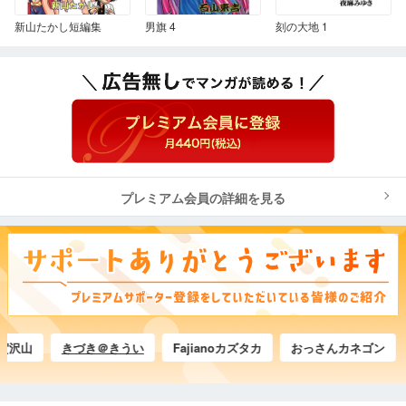
新山たかし短編集
男旗 4
刻の大地 1
プレミアム会員の詳細を見る
山
きづき＠きうい
Fajianoカズタカ
おっさんカネゴン
に