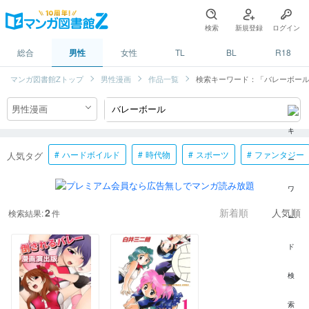
検索
新規登録
ログイン
総合
男性
女性
TL
BL
R18
マンガ図書館Zトップ
男性漫画
作品一覧
検索キーワード：「バレーボー
ハードボイルド
時代物
スポーツ
ファンタジー
人気タグ
2
検索結果:
件
新着順
人気順