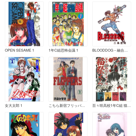
OPEN SESAME 1
1年C組恐怖会議 1
BLOODDOG－融合生命体－ 完全版
女大太郎 1
こちら新宿フリッパーズ 1
百々咲高校1年C組 猫祭くん