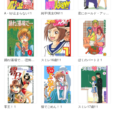
A・Iが止まらない! 1
純平!美女ON!! 1
君にホールド・アップ! 1
踊れ!墓場で… -恐怖都市伝説- 1
スミレ16歳!! 1
ぼくのパート２ 1
零王！ 1
猫でごめん！ 1
スミレ17歳!! 1