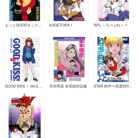
もっとGOODキッス！ 1
KAGETORA 1
RPL ～ろーぷれ～ 1
GOOD KISS！ Ver.2.0 1
宮本明彦 未収録作品集
STAR BOY〜高度36000kmの勇者達〜