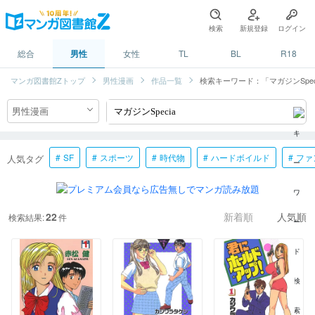
検索
新規登録
ログイン
総合
男性
女性
TL
BL
R18
マンガ図書館Zトップ
男性漫画
作品一覧
検索キーワード：「マガジンSpec
SF
スポーツ
時代物
ハードボイルド
ファ
人気タグ
22
検索結果:
件
新着順
人気順