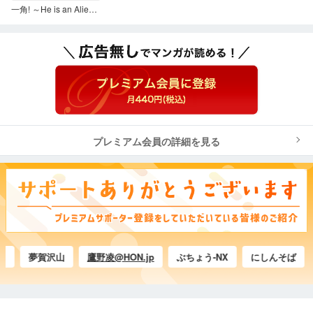
一角! ～He is an Alien～
プレミアム会員の詳細を見る
夢賀沢山
鷹野凌@HON.jp
ぶちょう-NX
にしんそば
アー