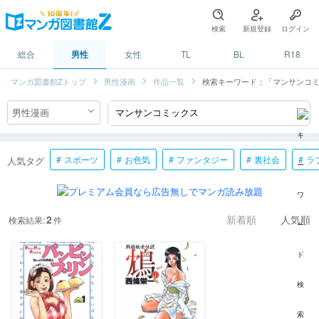
検索
新規登録
ログイン
総合
男性
女性
TL
BL
R18
マンガ図書館Zトップ
男性漫画
作品一覧
検索キーワード：「マンサンコ
スポーツ
お色気
ファンタジー
裏社会
ラ
人気タグ
2
検索結果:
件
新着順
人気順