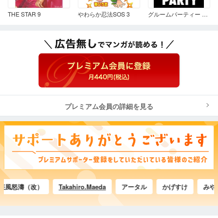
THE STAR 9
やわらか忍法SOS 3
グルームパーティー 第4巻
プレミアム会員の詳細を見る
怒濤（改）
Takahiro.Maeda
アータル
かげすけ
みやじい