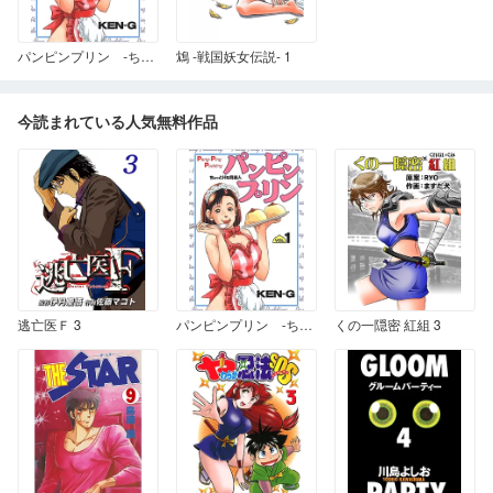
パンピンプリン -ちょっとＨな同居人- 1
鴆 -戦国妖女伝説- 1
今読まれている人気無料作品
逃亡医Ｆ 3
パンピンプリン -ちょっとＨな同居人- 1
くの一隠密 紅組 3