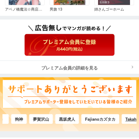
アベノ橋魔法☆商店街 1
男旗 13
姉さんゴーホーム
プレミアム会員の詳細を見る
狗神
夢賀沢山
黒坂虎人
Fajianoカズタカ
Takahiro.M