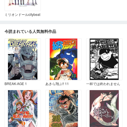
ミリオンドールcitybeat
今読まれている人気無料作品
BREAK-AGE 1
あきら翔ぶ!! 11
一杯では終われません