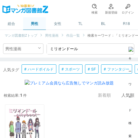
検索
新規登録
ログイン
総合
男性
女性
TL
BL
R18
マンガ図書館Zトップ
男性漫画
作品一覧
検索キーワード：「ミリオンド
ハードボイルド
スポーツ
SF
ファンタジー
人気タグ
1
検索結果:
件
新着順
人気順