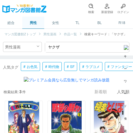
検索
新規登録
ログイン
総合
男性
女性
TL
BL
R18
マンガ図書館Zトップ
男性漫画
作品一覧
検索キーワード：「ヤクザ」
お色気
時代物
SF
ラブコメ
ファンタジー
人気タグ
3
検索結果:
件
新着順
人気順