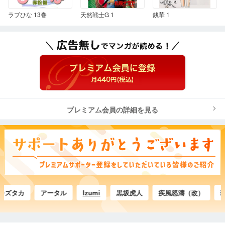
ラブひな 13巻
天然戦士G 1
銭華 1
プレミアム会員の詳細を見る
ズタカ
アータル
Izumi
黒坂虎人
疾風怒濤（改）
狗神