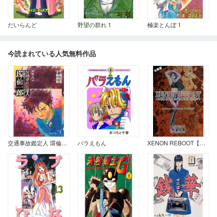
だいらんど
野望の群れ 1
極楽とんぼ 1
今読まれている人気無料作品
交通事故鑑定人 環倫一郎 第十八巻
バラえもん
XENON REBOOT【分冊版】 Chapter2.DEADMAN Walking②