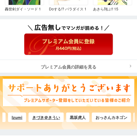
轟世剣ダイ・ソード 1
Doする!? パラダイス 1
あきら翔ぶ!! 15
プレミアム会員の詳細を見る
Izumi
きづき＠きうい
黒坂虎人
おっさんカネゴン
吉田