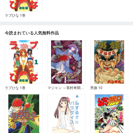
ラブひな 1巻
今読まれている人気無料作品
ラブひな 1巻
マジャン ～畏村奇聞～ 4
男旗 10