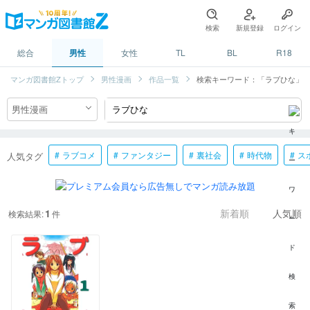
検索
新規登録
ログイン
総合
男性
女性
TL
BL
R18
マンガ図書館Zトップ
男性漫画
作品一覧
検索キーワード：「ラブひな」
ラブコメ
ファンタジー
裏社会
時代物
ス
人気タグ
1
検索結果:
件
新着順
人気順