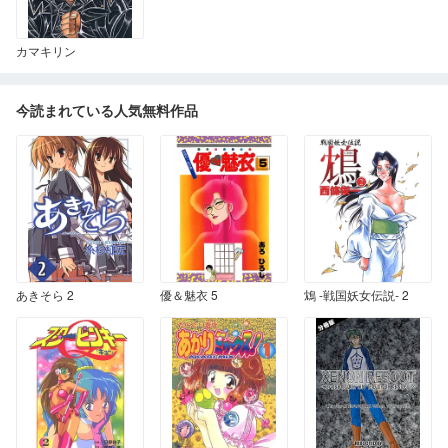
カマキリン
今読まれている人気無料作品
あきそら 2
優＆魅衣 5
鴆 -戦国妖女伝説- 2