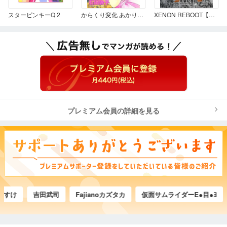
スターピンキーQ 2
からくり変化 あかりミックス！ 1
XENON REBOOT【分冊版】 Chapter1.STRANGERS When We Meet⑤
プレミアム会員の詳細を見る
け
吉田武司
Fajianoカズタカ
仮面サムライダーE●目●ﾖ
赤