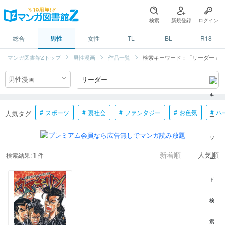
検索
新規登録
ログイン
総合
男性
女性
TL
BL
R18
マンガ図書館Zトップ
男性漫画
作品一覧
検索キーワード：「リーダー」
スポーツ
裏社会
ファンタジー
お色気
ハ
人気タグ
1
検索結果:
件
新着順
人気順