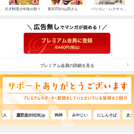
天才料理少年味の助 1
BOOTSの山田さん
パソコン・レクチャー⑤ 先生と生徒のためのパソコンレクチャーⅡ
プレミアム会員の詳細を見る
鷹野凌@HON.jp
狗神
みやじい
にしんそば
きづき＠