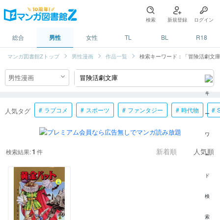
検索
新規登録
ログイン
総合
男性
女性
TL
BL
R18
マンガ図書館Zトップ
男性漫画
作品一覧
検索キーワード：「冒険活劇文
ラブコメ
スポーツ
ファンタジー
時代物
人気タグ
1
検索結果:
件
新着順
人気順