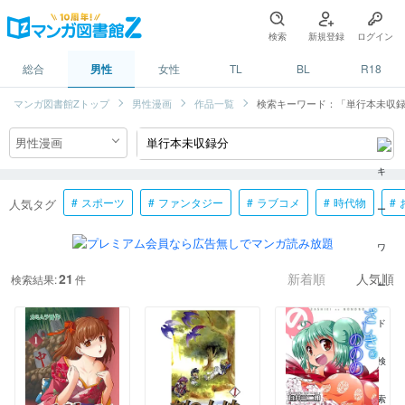
検索
新規登録
ログイン
総合
男性
女性
TL
BL
R18
マンガ図書館Zトップ
男性漫画
作品一覧
検索キーワード：「単行本未収
スポーツ
ファンタジー
ラブコメ
時代物
人気タグ
21
検索結果:
件
新着順
人気順