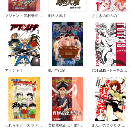
マジャン ～畏村奇聞～ 1
刻の大地 1
ざしきのののの 1
アクジキ 1
8bit年代記
TOTEMS ｰトーテムズｰ 1
われらホビーズ ファミコンゼミナール Ex
曹操孟徳正伝 4 単行本未収録巻
まんがのＣＯＣＯはキケンなつぼみ！ 1