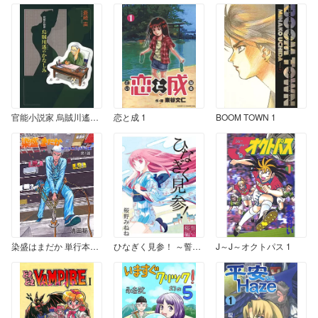
官能小説家 烏賊川遙のかなしみ
恋と成 1
BOOM TOWN 1
染盛はまだか 単行本未収録作品集 1
ひなぎく見参！ ～誓いの桜編～
J～J～オクトパス 1