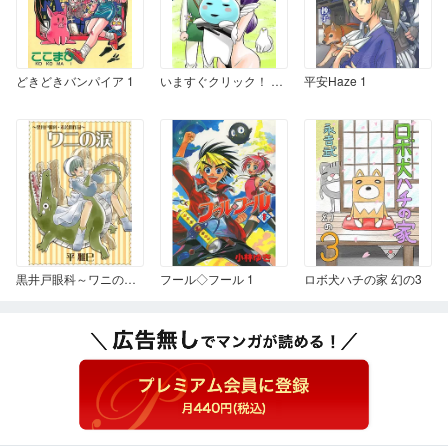
どきどきバンパイア 1
いますぐクリック！ 幻の5
平安Haze 1
黒井戸眼科～ワニの涙～
フール◇フール 1
ロボ犬ハチの家 幻の3