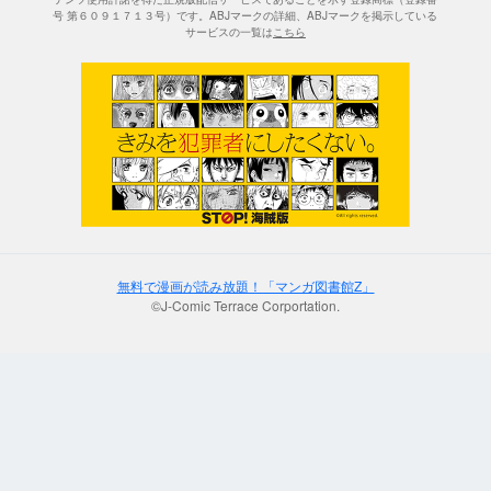
号 第６０９１７１３号）です。ABJマークの詳細、ABJマークを掲示している
サービスの一覧は
こちら
無料で漫画が読み放題！「マンガ図書館Z」
©J-Comic Terrace Corportation.
;