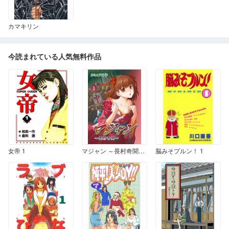
カマキリン
今読まれている人気無料作品
女帝 1
マジャン ～畏村奇聞～ 1
脳みそプルン！ 1