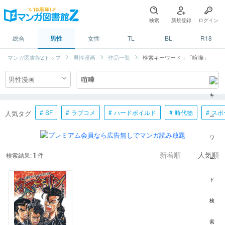
検索
新規登録
ログイン
総合
男性
女性
TL
BL
R18
マンガ図書館Zトップ
男性漫画
作品一覧
検索キーワード：「喧嘩」
SF
ラブコメ
ハードボイルド
時代物
スポ
人気タグ
1
検索結果:
件
新着順
人気順