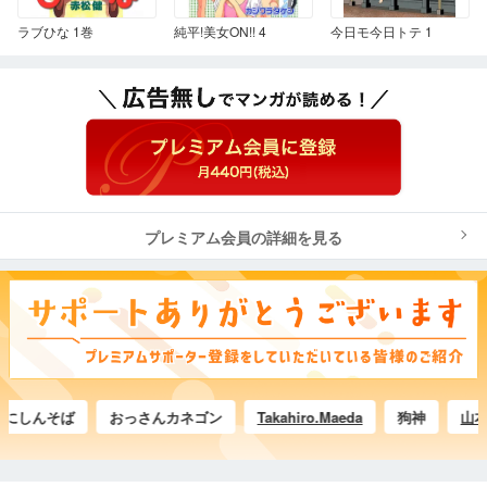
ラブひな 1巻
純平!美女ON!! 4
今日モ今日トテ 1
プレミアム会員の詳細を見る
しんそば
おっさんカネゴン
Takahiro.Maeda
狗神
山本 BSD