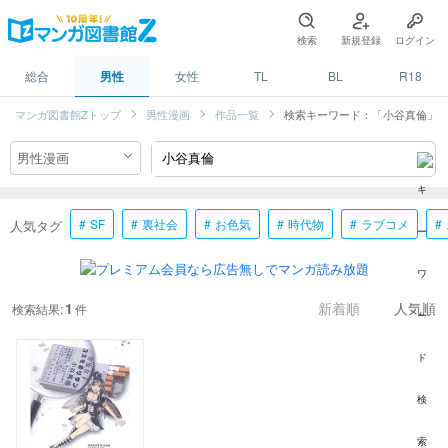
検索
新規登録
ログイン
総合
男性
女性
TL
BL
R18
マンガ図書館Zトップ
男性漫画
作品一覧
検索キーワード：「小谷真倫」
SF
裏社会
お色気
時代物
ラブコメ
人気タグ
1
検索結果:
件
新着順
人気順