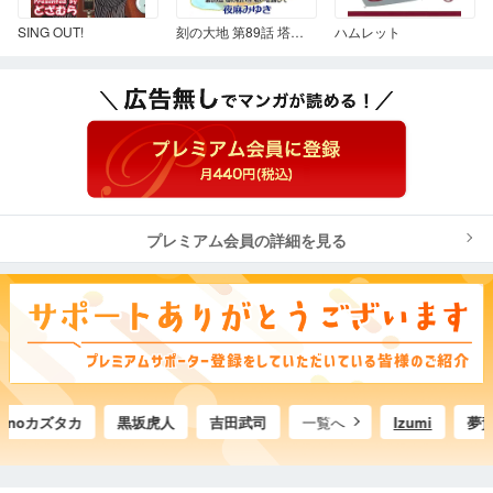
SING OUT!
刻の大地 第89話 塔の戦い 18 戦いを通じて
ハムレット
プレミアム会員の詳細を見る
anoカズタカ
黒坂虎人
吉田武司
一覧へ
Izumi
夢賀沢