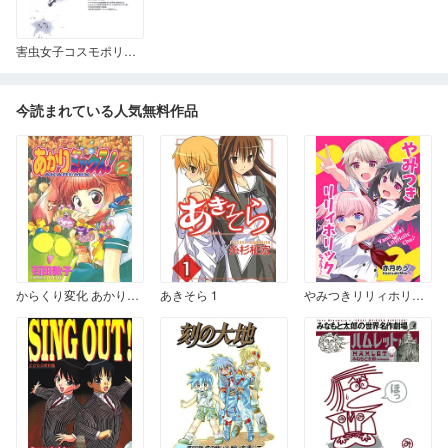
害虫女子コスモポリタン
今読まれている人気無料作品
からくり変化 あかりミックス！ 2
あきそら 1
やみつきリリィホリックちゅう♪ 第1話 うへへへ、やみつき♪