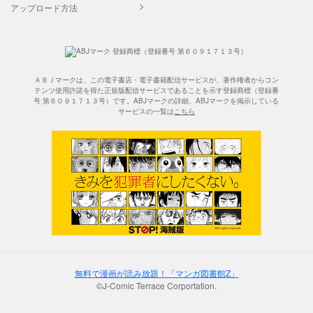
アップロード方法
ＡＢＪマークは、この電子書店・電子書籍配信サービスが、著作権者からコン
テンツ使用許諾を得た正規版配信サービスであることを示す登録商標（登録番
号 第６０９１７１３号）です。ABJマークの詳細、ABJマークを掲示している
サービスの一覧は
こちら
無料で漫画が読み放題！「マンガ図書館Z」
©J-Comic Terrace Corportation.