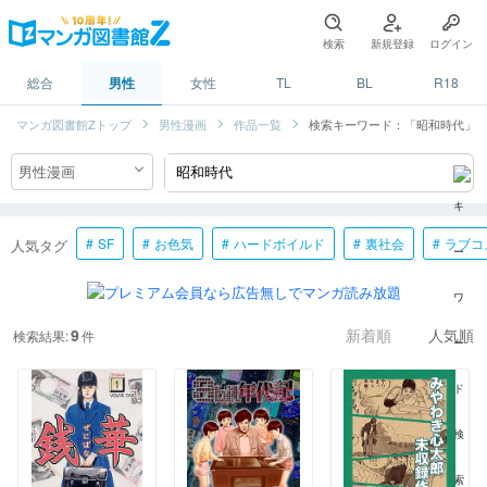
検索
新規登録
ログイン
総合
男性
女性
TL
BL
R18
マンガ図書館Zトップ
男性漫画
作品一覧
検索キーワード：「昭和時代」
SF
お色気
ハードボイルド
裏社会
ラブコ
人気タグ
9
検索結果:
件
新着順
人気順