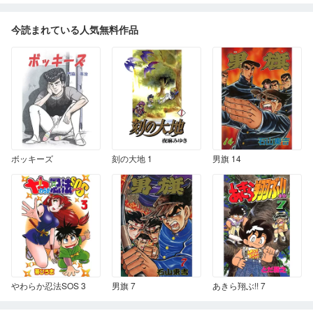
今読まれている人気無料作品
ボッキーズ
刻の大地 1
男旗 14
やわらか忍法SOS 3
男旗 7
あきら翔ぶ!! 7