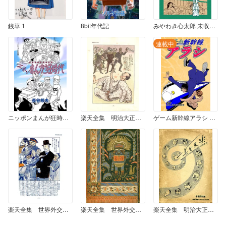
銭華 1
8bit年代記
みやわき心太郎 未収録作品集
連載中
ニッポンまんが狂時代 1
楽天全集 明治大正昭和社會漫画集 (2)
ゲーム新幹線アラシ 第一話 Crying光エクスプレス
楽天全集 世界外交戦争漫画集 （2）
楽天全集 世界外交戦争漫画集 （1）
楽天全集 明治大正昭和社會漫画集 (1)