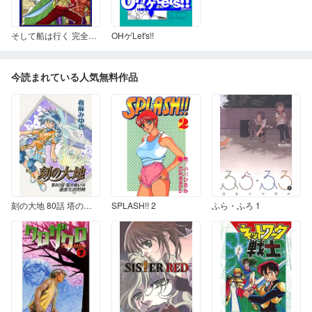
そして船は行く 完全版 I
OHゲLet's!!
今読まれている人気無料作品
刻の大地 80話 塔の戦い9 過去との対峙
SPLASH!! 2
ふら・ふろ 1