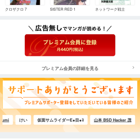
クロザクロ 7
SISTER RED 1
ネットワーク戦士
プレミアム会員の詳細を見る
i
けい
仮面サムライダーE●目●ﾖ
山本 BSD Hacker 茂
Tak