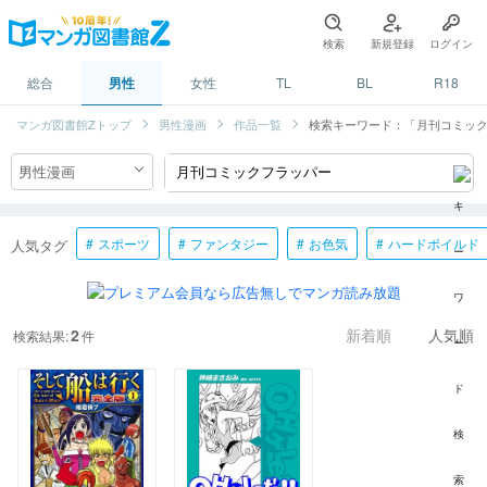
検索
新規登録
ログイン
総合
男性
女性
TL
BL
R18
マンガ図書館Zトップ
男性漫画
作品一覧
検索キーワード：「月刊コミッ
スポーツ
ファンタジー
お色気
ハードボイルド
人気タグ
2
検索結果:
件
新着順
人気順