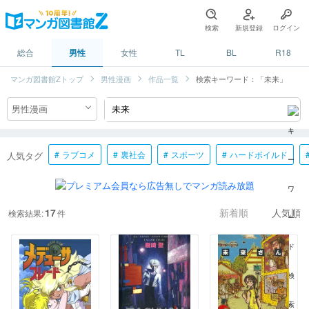
検索
新規登録
ログイン
総合
男性
女性
TL
BL
R18
マンガ図書館Zトップ
男性漫画
作品一覧
検索キーワード：「未来」
ラブコメ
裏社会
スポーツ
ハードボイルド
人気タグ
17
検索結果:
件
新着順
人気順