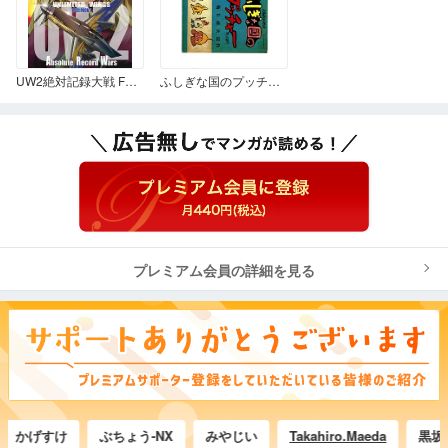
UW2絶対記録大戦 Fastpack.1
ふしぎな国のプッチャー
プレミアム会員の詳細を見る
げすけ
ぶちょう-NX
みやじい
Takahiro.Maeda
黒坂虎人