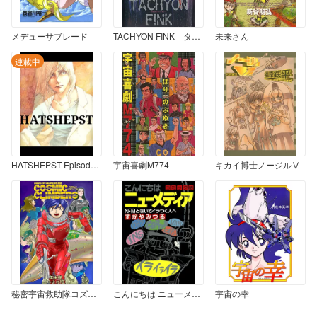
メデューサブレード
TACHYON FINK タキオン＝フィンク
未来さん
連載中
HATSHEPST Episode 1-1 全滅の村
宇宙喜劇M774
キカイ博士ノージルⅤ
秘密宇宙救助隊コズミッククライマーズ
こんにちは ニューメディア コミック版
宇宙の幸