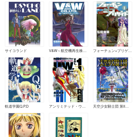
サイコランド
V&W～航空機再生株式会社～
フォーチュン+ブリゲイド 1
軌道学園Q.P.D
アンリミテッド・ウィングス VOL.1
天空少女騎士団 第II巻 #7「フライング・キッチュ」