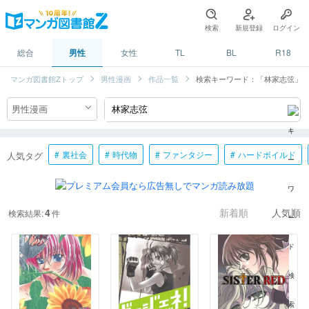
検索
新規登録
ログイン
総合
男性
女性
TL
BL
R18
マンガ図書館Zトップ
男性漫画
作品一覧
検索キーワード：「林家志弦」
裏社会
時代物
ファンタジー
ハードボイルド
人気タグ
4
検索結果:
件
新着順
人気順