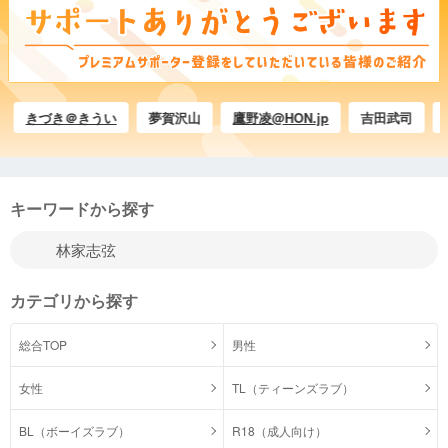
きづき＠きうい
夢賀沢山
鷹野凌@HON.jp
吉田武司
みや
キーワードから探す
カテゴリから探す
総合TOP
男性
女性
TL（ティーンズラブ）
BL（ボーイズラブ）
R18（成人向け）