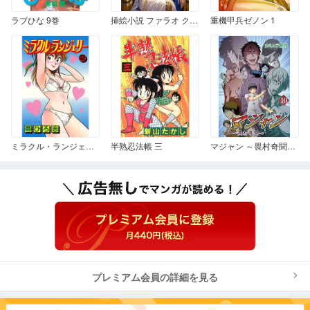
ラブひな 9巻
挿絵小説 ファラオ クレオパトラ 第一話 即位の儀 01
重機甲兵ゼノン 1
ミラクル・ランジェリー 2
半熟忍法帳 三
マジャン ～畏村奇聞～ 10
プレミアム会員の詳細を見る