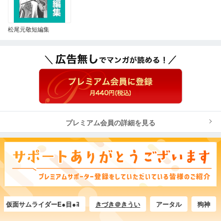
松尾元敬短編集
プレミアム会員の詳細を見る
ムライダーE●目●ﾖ
きづき＠きうい
アータル
狗神
山本 BS