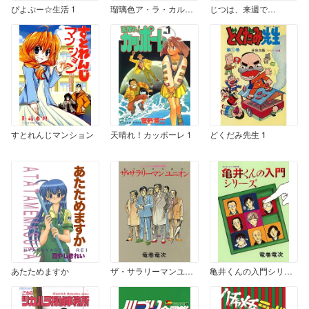
ぴよぷー☆生活 1
瑠璃色ア・ラ・カルト 1
じつは、来週で…
すとれんじマンション
天晴れ！カッポーレ 1
どくだみ先生 1
あたためますか
ザ・サラリーマンユニオン
亀井くんの入門シリーズ ～ポイズンギャグ傑作集～