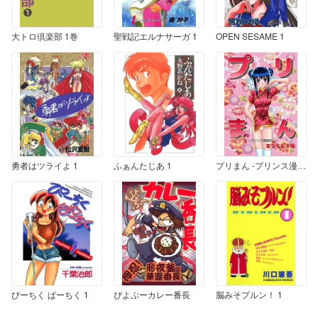
大トロ倶楽部 1巻
聖戦記エルナサーガ 1
OPEN SESAME 1
勇者はツライよ 1
ふぁんたじあ 1
プリまん -プリンス漫遊記-
ぴーちく ぱーちく 1
ぴよぷーカレー番長
脳みそプルン！ 1