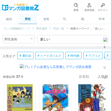
検索
新規登録
ログイン
総合
男性
女性
TL
BL
R18
マンガ図書館Zトップ
男性漫画
作品一覧
検索キーワード：「楽しい」
裏社会
ハードボイルド
時代物
ラブコメ
人気タグ
37
検索結果:
件
新着順
人気順