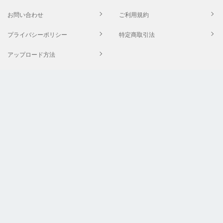
お問い合わせ
ご利用規約
プライバシーポリシー
特定商取引法
アップロード方法
ＡＢＪマークは、この電子書店・電子書籍配信サービスが、著作権者からコン
テンツ使用許諾を得た正規版配信サービスであることを示す登録商標（登録番
号 第６０９１７１３号）です。ABJマークの詳細、ABJマークを掲示している
サービスの一覧は
こちら