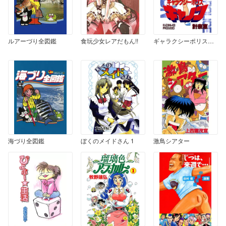
ルアーづり全図鑑
食玩少女レアだもん!!
ギャラクシーポリスキャノン
海づり全図鑑
ぼくのメイドさん 1
激鳥シアター