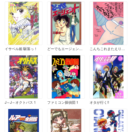
イサベル姫 駆落っ！
どーでもエージェント 1
こんちこれまたえりある
J～J～オクトパス 1
ファミコン探偵団 1
オタが行く!!