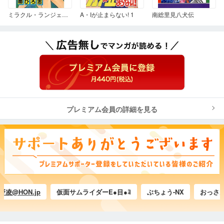
ミラクル・ランジェリー 1
A・Iが止まらない! 1
南総里見八犬伝
プレミアム会員の詳細を見る
HON.jp
仮面サムライダーE●目●ﾖ
ぶちょう-NX
おっさんカ