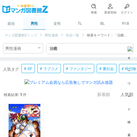
検索
新規登録
ログイン
総合
男性
女性
TL
BL
R18
マンガ図書館Zトップ
男性漫画
作品一覧
検索キーワード：「治癒」
SF
ラブコメ
ファンタジー
裏社会
時代物
人気タグ
1
検索結果:
件
新着順
人気順