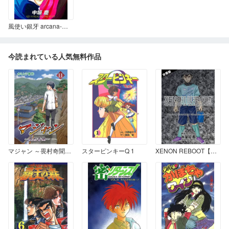
風使い銀牙 arcana-Ⅰ 命編
今読まれている人気無料作品
マジャン ～畏村奇聞～ 11
スターピンキーQ 1
XENON REBOOT【分冊版】 Chapter1.STRANGERS When We Meet①