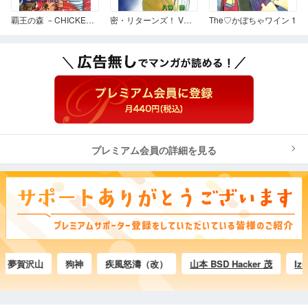
覇王の森 －CHICKEN CLUBⅡ－ 6
密・リターンズ！ VOL.3
The♡かぼちゃワイン 1
プレミアム会員の詳細を見る
賀沢山
狗神
疾風怒濤（改）
山本 BSD Hacker 茂
Izumi