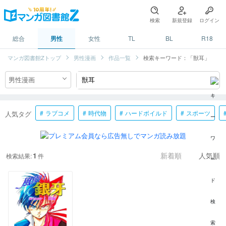
検索
新規登録
ログイン
総合
男性
女性
TL
BL
R18
マンガ図書館Zトップ
男性漫画
作品一覧
検索キーワード：「獣耳」
ラブコメ
時代物
ハードボイルド
スポーツ
人気タグ
1
検索結果:
件
新着順
人気順