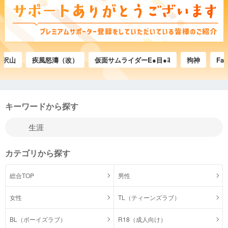
山
疾風怒濤（改）
仮面サムライダーE●目●ﾖ
狗神
Fajian
キーワードから探す
カテゴリから探す
総合TOP
男性
女性
TL（ティーンズラブ）
BL（ボーイズラブ）
R18（成人向け）