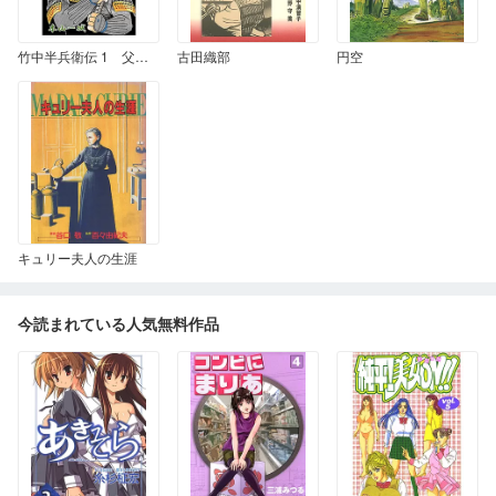
竹中半兵衛伝 1 父と子
古田織部
円空
キュリー夫人の生涯
今読まれている人気無料作品