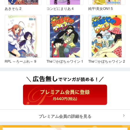
あきそら 2
コンビにまりあ 4
純平!美女ON!! 5
RPL ～ろーぷれ～ 9
The♡かぼちゃワイン 1
The♡かぼちゃワイン 2
プレミアム会員の詳細を見る