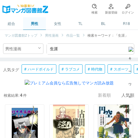
検索
新規登録
ログイン
総合
男性
女性
TL
BL
R18
マンガ図書館Zトップ
男性漫画
作品一覧
検索キーワード：「生涯」
ハードボイルド
ラブコメ
時代物
スポーツ
人気タグ
4
検索結果:
件
新着順
人気順