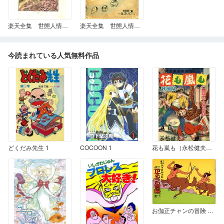
楽天全集 世態人情風俗漫画集 (2)
楽天全集 世態人情風俗漫画集 (1)
今読まれている人気無料作品
どくだみ先生 1
COCOON 1
花も嵐も（永松健夫版） 秋風編
お伽正チャンの冒険 5巻