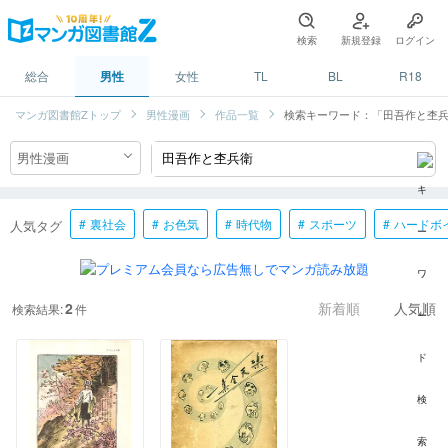
検索
新規登録
ログイン
総合
男性
女性
TL
BL
R18
マンガ図書館Zトップ
男性漫画
作品一覧
検索キーワード：「田吾作と杢
裏社会
お色気
時代物
スポーツ
ハードボ
人気タグ
2
検索結果:
件
新着順
人気順