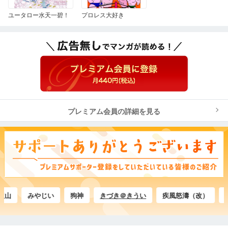
ユータロー水天一碧！
プロレス大好き
プレミアム会員の詳細を見る
みやじい
狗神
きづき＠きうい
疾風怒濤（改）
おっ