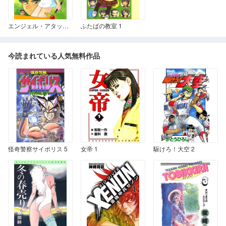
エンジェル・アタック 1巻
ふたばの教室 1
今読まれている人気無料作品
怪奇警察サイポリス 5
女帝 1
駆けろ！大空 2