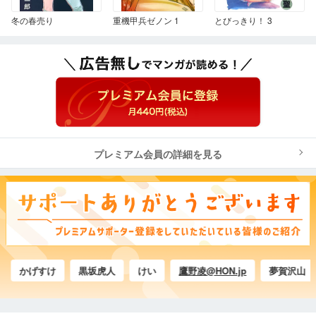
冬の春売り
重機甲兵ゼノン 1
とびっきり！ 3
プレミアム会員の詳細を見る
かげすけ
黒坂虎人
けい
鷹野凌@HON.jp
夢賀沢山