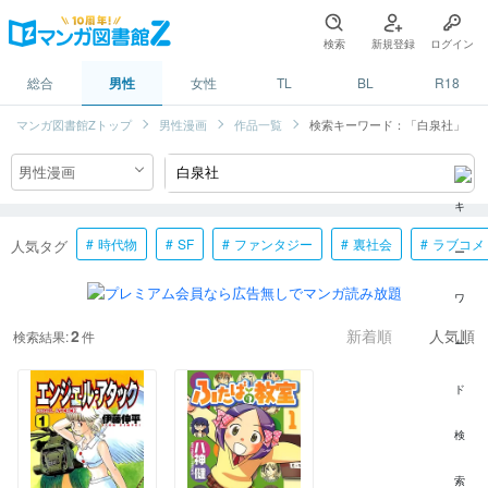
検索
新規登録
ログイン
総合
男性
女性
TL
BL
R18
マンガ図書館Zトップ
男性漫画
作品一覧
検索キーワード：「白泉社」
時代物
SF
ファンタジー
裏社会
ラブコメ
人気タグ
2
検索結果:
件
新着順
人気順