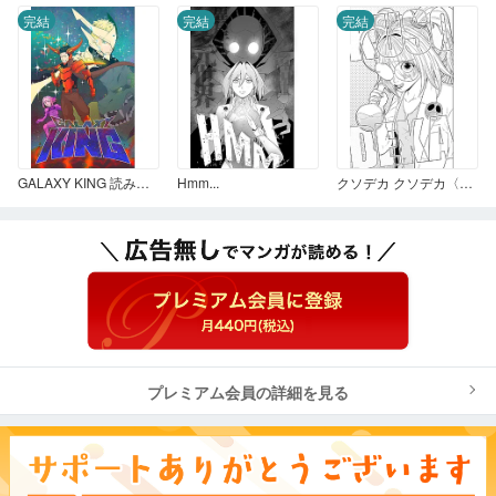
完結
完結
完結
GALAXY KING 読み切りマンガ「GALAXY KING」
Hmm...
クソデカ クソデカ〈第一章〉（読み切り）
プレミアム会員の詳細を見る