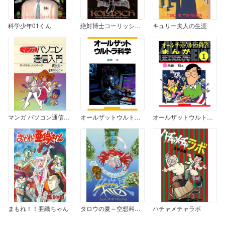
科学少年01くん
絶対博士コーリッシュ 1
キュリー夫人の生涯
マンガ パソコン通信入門
オールザットウルトラ科学
オールザットウルトラ科学まんが
まもれ！！亜織ちゃん
タロウの夏～空想科学漫画シリーズ～
ハチャメチャラボ