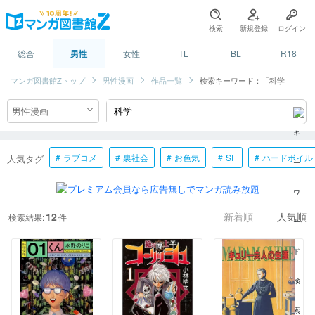
検索
新規登録
ログイン
総合
男性
女性
TL
BL
R18
マンガ図書館Zトップ
男性漫画
作品一覧
検索キーワード：「科学」
ラブコメ
裏社会
お色気
SF
ハードボイル
人気タグ
12
検索結果:
件
新着順
人気順