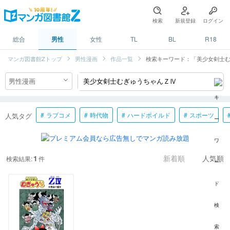
検索
新規登録
ログイン
総合
男性
女性
TL
BL
R18
マンガ図書館Zトップ
男性漫画
作品一覧
検索キーワード：「美少女剣士
ラブコメ
時代物
ハードボイルド
スポーツ
人気タグ
1
検索結果:
件
新着順
人気順