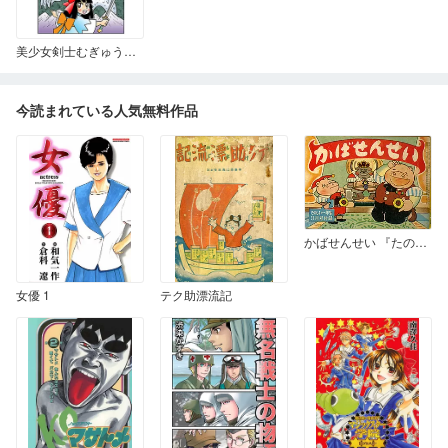
美少女剣士むぎゅうちゃんＺⅣ
今読まれている人気無料作品
かばせんせい 『たのしい一年生』1958年3月号付録
女優 1
テク助漂流記