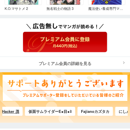
K.O.マサトメ 2
無名戦士の物語 3
魔法使い養成専門マジックスター学院☆☆☆ 1
プレミアム会員の詳細を見る
ker 茂
仮面サムライダーE●目●ﾖ
Fajianoカズタカ
にしんそば