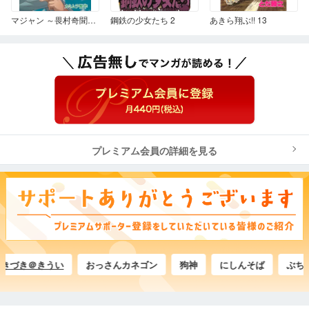
マジャン ～畏村奇聞～ 2
鋼鉄の少女たち 2
あきら翔ぶ!! 13
プレミアム会員の詳細を見る
づき＠きうい
おっさんカネゴン
狗神
にしんそば
ぶちょう-