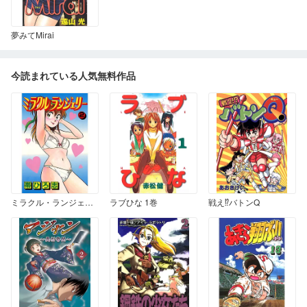
夢みてMirai
今読まれている人気無料作品
ミラクル・ランジェリー 2
ラブひな 1巻
戦え⁉︎バトンQ