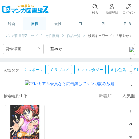
検索
新規登録
ログイン
総合
男性
女性
TL
BL
R18
マンガ図書館Zトップ
男性漫画
作品一覧
検索キーワード：「華やか」
スポーツ
ラブコメ
ファンタジー
お色気
人気タグ
1
検索結果:
件
新着順
人気順