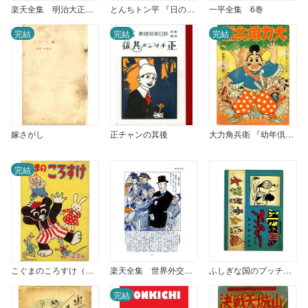
楽天全集 明治大正昭和社會漫画集 (2)
とんちトン平 『日の丸』1959年4月号付録
一平全集 6巻
完結
完結
完結
嫁さがし
正チャンの其後
大力角兵衛 『幼年倶楽部』昭和十一年正月号付録
完結
こぐまのころすけ（はがまさお版） 『たのしい一年生』1958年12月号
楽天全集 世界外交戦争漫画集 （2）
ふしぎな国のプッチャー
完結