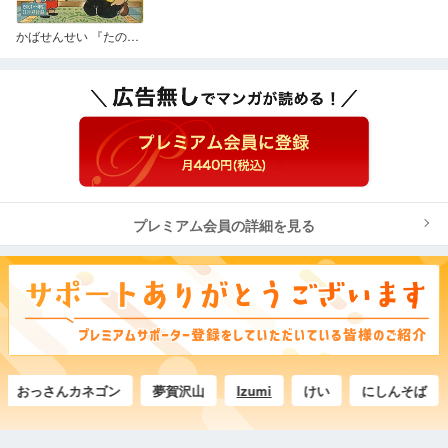
かばせんせい 『たのしい一年生』1958年3月号付録
プレミアム会員の詳細を見る
カネゴン
夢賀沢山
Izumi
けい
にしんそば
アータル