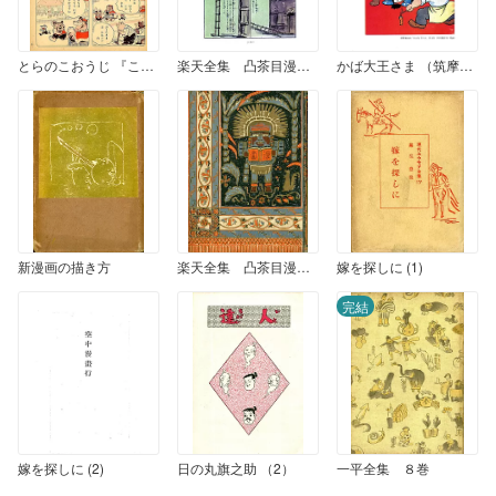
とらのこおうじ 『こどもクラブ』1954年9月号
楽天全集 凸茶目漫画集 （2）
かば大王さま （筑摩書房版）
新漫画の描き方
楽天全集 凸茶目漫画集 （1）
嫁を探しに (1)
完結
嫁を探しに (2)
日の丸旗之助 （2）
一平全集 ８巻