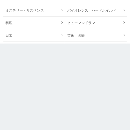
ミステリー・サスペンス
バイオレンス・ハードボイルド
料理
ヒューマンドラマ
日常
芸術・医療
ビジネス・政治
歴史・時代物
マンガ図書館Z 公式Twitterをフォロー
＼SNSでマンガ図書館Zを紹介／
FAQ
運営会社