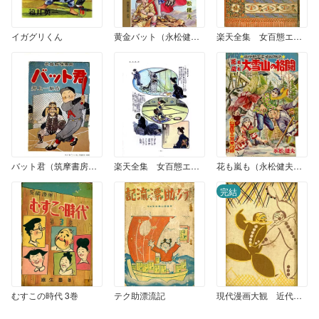
イガグリくん
黄金バット（永松健夫・明々社版） 上巻（1）
楽天全集 女百態エログロ漫画集 （1）
バット君（筑摩書房版）
楽天全集 女百態エログロ漫画集 （2）
花も嵐も（永松健夫版） 大雪山の格闘
完結
むすこの時代 3巻
テク助漂流記
現代漫画大観 近代日本漫画集