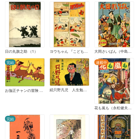
日の丸旗之助 （1）
ヨウちゃん 『こどもクラブ』1953年6月号
大岡さいばん（中島菊夫版） 『幼年ブック』1953年10月号付録
完結
連載中
続只野凡児 人生勉強（沃土社版）
お伽正チャンの冒険 5巻
花も嵐も（永松健夫版） 秋風編
完結