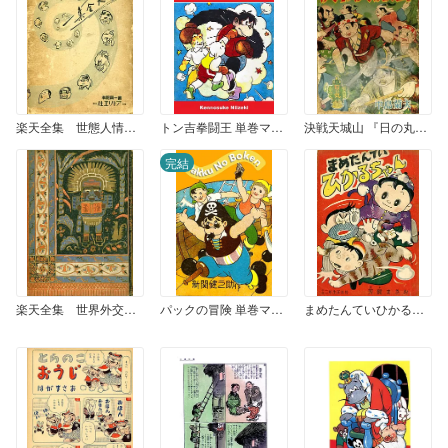
楽天全集 世態人情風俗漫画集 (1)
トン吉拳闘王 単巻マンガ
決戦天城山 『日の丸』1958年増刊号付録
完結
楽天全集 世界外交戦争漫画集 （1）
パックの冒険 単巻マンガ
まめたんていひかるちゃん 『小学二年生』1957年正月号ふろく