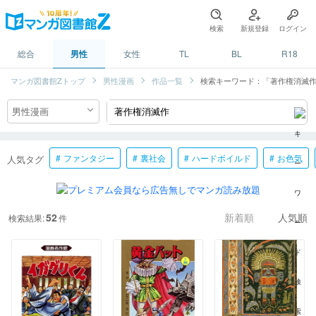
検索
新規登録
ログイン
総合
男性
女性
TL
BL
R18
マンガ図書館Zトップ
男性漫画
作品一覧
検索キーワード：「著作権消滅
ファンタジー
裏社会
ハードボイルド
お色気
人気タグ
52
検索結果:
件
新着順
人気順