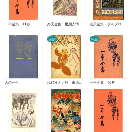
一平全集 11巻
楽天全集 世態人情風俗漫画集 (2)
楽天全集 ブルプロ漫画集 （1）
完結
完結
人の一生
現代漫画大観 東西漫画集
一平全集 10巻