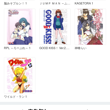
脳みそプルン！ 1
ＪＵＭＰ ＭＡＮ ～ふたりの大障害～ 1
KAGETORA 1
RPL ～ろーぷれ～ 1
GOOD KISS！ Ver.2.0 1
神喰らい
ワイルド・ラン 1