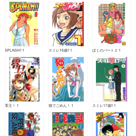
SPLASH!! 1
スミレ16歳!! 1
ぼくのパート２ 1
零王！ 1
猫でごめん！ 1
スミレ17歳!! 1