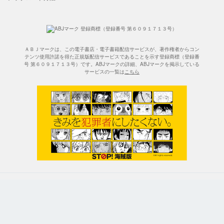
ＡＢＪマークは、この電子書店・電子書籍配信サービスが、著作権者からコン
テンツ使用許諾を得た正規版配信サービスであることを示す登録商標（登録番
号 第６０９１７１３号）です。ABJマークの詳細、ABJマークを掲示している
サービスの一覧は
こちら
無料で漫画が読み放題！「マンガ図書館Z」
©J-Comic Terrace Corportation.