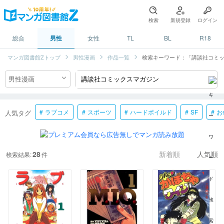
検索
新規登録
ログイン
総合
男性
女性
TL
BL
R18
マンガ図書館Zトップ
男性漫画
作品一覧
検索キーワード：「講談社コミ
ラブコメ
スポーツ
ハードボイルド
SF
お
人気タグ
28
検索結果:
件
新着順
人気順