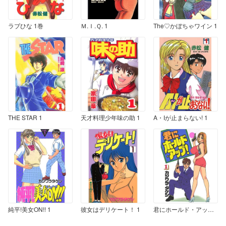
ラブひな 1巻
Ｍ.Ｉ.Ｑ. 1
The♡かぼちゃワイン 1
THE STAR 1
天才料理少年味の助 1
A・Iが止まらない! 1
純平!美女ON!! 1
彼女はデリケート！ 1
君にホールド・アップ! 1