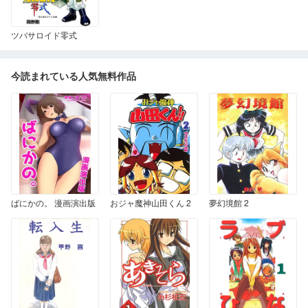
ツバサロイド零式
今読まれている人気無料作品
ばにかの。 漫画演出版
おジャ魔神山田くん 2
夢幻境館 2