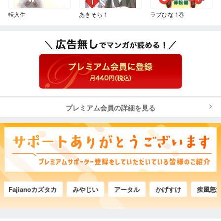
転入生
あきそら 1
ラブひな 1巻
プレミアム会員の詳細を見る
Fajianoカズタカ
みやじい
アータル
かげすけ
疾風怒濤（