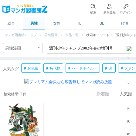
検索
新規登録
ログイン
総合
男性
女性
TL
BL
R18
マンガ図書館Zトップ
男性漫画
作品一覧
検索キーワード：「週刊少年ジャ
お色気
時代物
ハードボイルド
SF
ファン
人気タグ
1
検索結果:
件
新着順
人気順