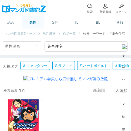
検索
新規登録
ログイン
総合
男性
女性
TL
BL
R18
マンガ図書館Zトップ
男性漫画
作品一覧
検索キーワード：「集合住宅」
ファンタジー
ラブコメ
ハードボイルド
時代物
人気タグ
1
検索結果:
件
新着順
人気順