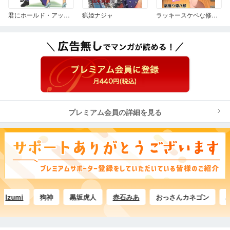
君にホールド・アップ! 1
猟姫ナジャ
ラッキースケベな修学旅行 漫画演出版
プレミアム会員の詳細を見る
umi
狗神
黒坂虎人
赤石みあ
おっさんカネゴン
みや