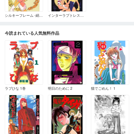
シルキーフレーム -絹肌機械-
インターラプトレスキュー MPU-FLARE
今読まれている人気無料作品
ラブひな 1巻
明日のために 2
猫でごめん！ 1