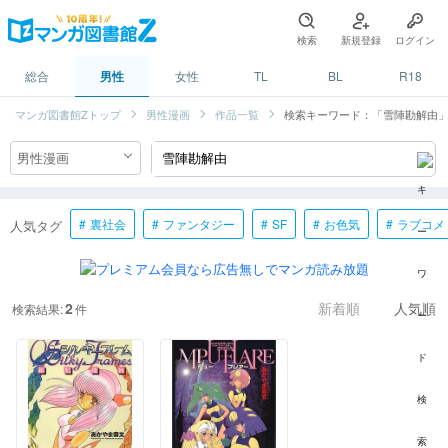
検索
新規登録
ログイン
総合
男性
女性
TL
BL
R18
マンガ図書館Zトップ
男性漫画
作品一覧
検索キーワード：「雪陣勘解由
裏社会
ファンタジー
SF
お色気
ラブコメ
人気タグ
2
検索結果:
件
新着順
人気順