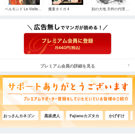
ベルモンド Le VisiteuR ～旅立つ男～
魔童タイガ 4
刻の大地 天秤の代理 第2巻 18話 番外編 エストのドキドキ♡大作戦
プレミアム会員の詳細を見る
っさんカネゴン
黒坂虎人
Fajianoカズタカ
かげすけ
疾風