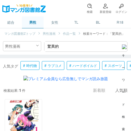
検索
新規登録
ログイン
総合
男性
女性
TL
BL
R18
マンガ図書館Zトップ
男性漫画
作品一覧
検索キーワード：「驚異的」
時代物
ラブコメ
ハードボイルド
スポーツ
人気タグ
1
検索結果:
件
新着順
人気順