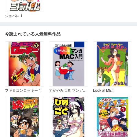
ジョバレ 1
今読まれている人気無料作品
ファミコンロッキー 1
すがやみつる マンガMAC入門 －これならわかる－
Look at ME!!