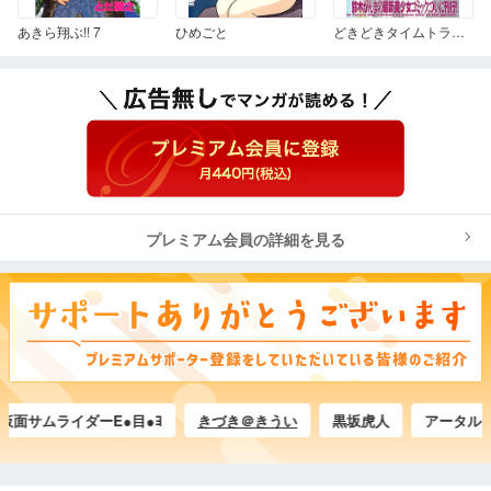
あきら翔ぶ!! 7
ひめごと
どきどきタイムトラブラー 1
プレミアム会員の詳細を見る
サムライダーE●目●ﾖ
きづき＠きうい
黒坂虎人
アータル