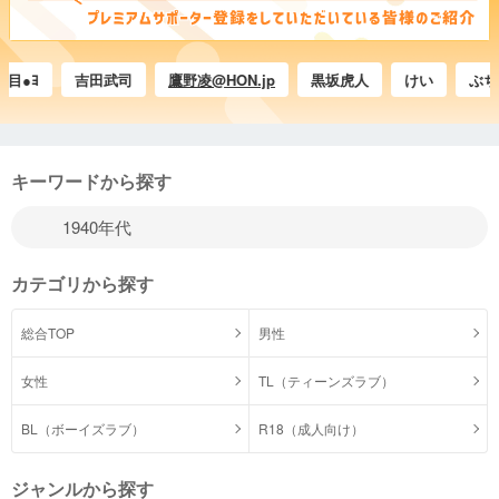
ﾖ
吉田武司
鷹野凌@HON.jp
黒坂虎人
けい
ぶちょう-
キーワードから探す
カテゴリから探す
総合TOP
男性
女性
TL（ティーンズラブ）
BL（ボーイズラブ）
R18（成人向け）
ジャンルから探す