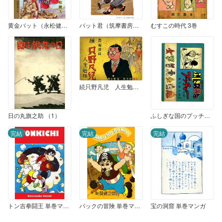
黄金バット（永松健夫・明々社版） 上巻（1）
バット君（筑摩書房版）
むすこの時代 3巻
続只野凡児 人生勉強（沃土社版）
日の丸旗之助 （1）
ふしぎな国のプッチャー
完結
完結
完結
トン吉拳闘王 単巻マンガ
パックの冒険 単巻マンガ
宝の洞窟 単巻マンガ