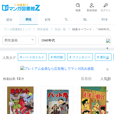
検索
新規登録
ログイン
総合
男性
女性
TL
BL
R18
マンガ図書館Zトップ
男性漫画
作品一覧
検索キーワード：「1940年代」
ハードボイルド
時代物
ファンタジー
裏社会
人気タグ
12
検索結果:
件
新着順
人気順