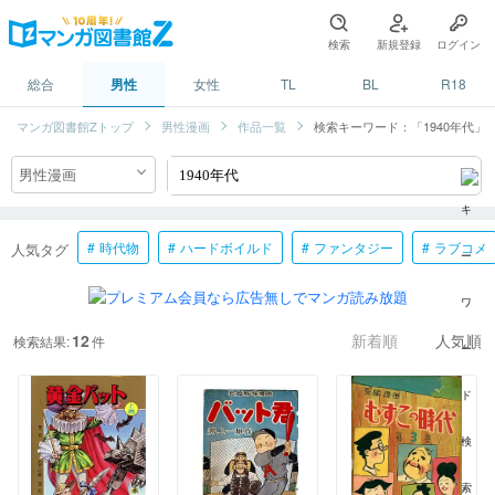
検索
新規登録
ログイン
総合
男性
女性
TL
BL
R18
マンガ図書館Zトップ
男性漫画
作品一覧
検索キーワード：「1940年代」
時代物
ハードボイルド
ファンタジー
ラブコメ
人気タグ
12
検索結果:
件
新着順
人気順