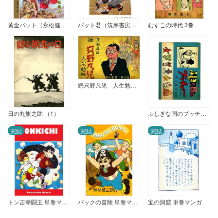
黄金バット（永松健夫・明々社版） 上巻（1）
バット君（筑摩書房版）
むすこの時代 3巻
続只野凡児 人生勉強（沃土社版）
日の丸旗之助 （1）
ふしぎな国のプッチャー
完結
完結
完結
トン吉拳闘王 単巻マンガ
パックの冒険 単巻マンガ
宝の洞窟 単巻マンガ