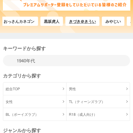
っさんカネゴン
黒坂虎人
きづき＠きうい
みやじい
ぶちょ
キーワードから探す
カテゴリから探す
総合TOP
男性
女性
TL（ティーンズラブ）
BL（ボーイズラブ）
R18（成人向け）
ジャンルから探す