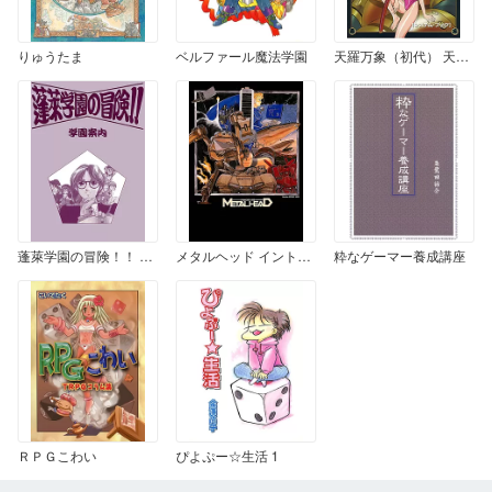
りゅうたま
ベルファール魔法学園
天羅万象（初代） 天羅万象 システムブック
蓬萊学園の冒険！！ 学園案内
メタルヘッド イントロダクション (コミック)
粋なゲーマー養成講座
ＲＰＧこわい
ぴよぷー☆生活 1