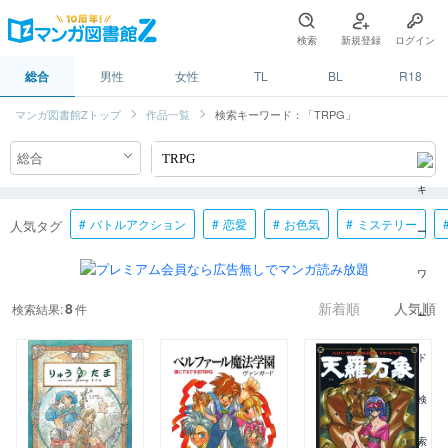
検索
新規登録
ログイン
総合
男性
女性
TL
BL
R18
マンガ図書館Zトップ
作品一覧
検索キーワード：「TRPG」
バトルアクション
恋愛
お色気
ミステリー
人気タグ
8
検索結果:
件
新着順
人気順