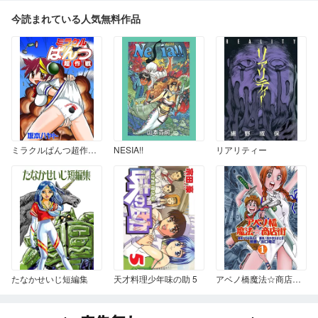
今読まれている人気無料作品
ミラクルぱんつ超作戦 ミラクルぱんつ超作戦
NESIA!!
リアリティー
たなかせいじ短編集
天才料理少年味の助 5
アベノ橋魔法☆商店街 1