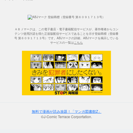
ＡＢＪマークは、この電子書店・電子書籍配信サービスが、著作権者からコン
テンツ使用許諾を得た正規版配信サービスであることを示す登録商標（登録番
号 第６０９１７１３号）です。ABJマークの詳細、ABJマークを掲示している
サービスの一覧は
こちら
無料で漫画が読み放題！「マンガ図書館Z」
©J-Comic Terrace Corportation.